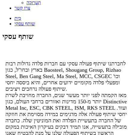
תַעֲרוּכָה
צרו קשר
בַּיִת
שותף עסקי
שותף עסקי
לחברתנו שיתוף פעולה עסקי עם חברות פלדה גדולות רבות
בארץ ובחו"ל, כגון Baosteel, Shougang Group, Rizhao
Steel, Ben Gang Steel, Ma Steel, MCC, CSGEC וכו'
ומפעלי פלדה מקומיים ידועים אחרים, והיא ביססה יחסי
שיתוף פעולה נרחבים ויציבים.
מאז הקמתה לפני יותר מעשר שנים, החברה מחויבת לשרת
יותר מ-150 מדינות ואזורים ברחבי העולם, כגון Distinctive
Metal Inc, ESC, CBK STEEL, ISM, RKS STEEL ועוד.
יחסי שיתוף פעולה אלה מדגימים במידה מסוימת את חוזקה
של החברה בתעשיית הפלדה ואת המוניטין שלה. כחברה
מובילה בתעשייה, אנו תמיד דבקים בעיקרון האיכות במקום
הראשון בשיתוף הפעולה שלנו על מנת להבטיח שאנו