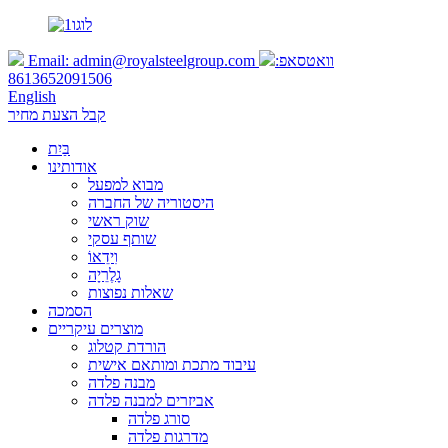
וואטסאפ:
admin@royalsteelgroup.com
Email:
8613652091506
English
קבל הצעת מחיר
בַּיִת
אודותינו
מבוא למפעל
היסטוריה של החברה
שוק ראשי
שותף עסקי
וִידֵאוֹ
גָלֶרֵיָה
שאלות נפוצות
הסמכה
מוצרים עיקריים
הורדת קטלוג
עיבוד מתכת ומותאם אישית
מבנה פלדה
אביזרים למבנה פלדה
סורג פלדה
מדרגות פלדה