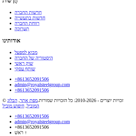
חֲדָשׁוֹת
חדשות החברה
חדשות בתעשייה
רווחת החברה
תַעֲרוּכָה
אודותינו
מבוא למפעל
היסטוריה של החברה
שוק ראשי
שותף עסקי
‎+8613652091506
admin@royalsteelgroup.com
‎+8613652091506
© זכויות יוצרים - 2010-2026: כל הזכויות שמורות.
מפת אתר
,
הבלוג
המוביל
,
חיפוש מוביל
‎+8613652091506
admin@royalsteelgroup.com
‎+8613652091506
↑
רֹאשׁ