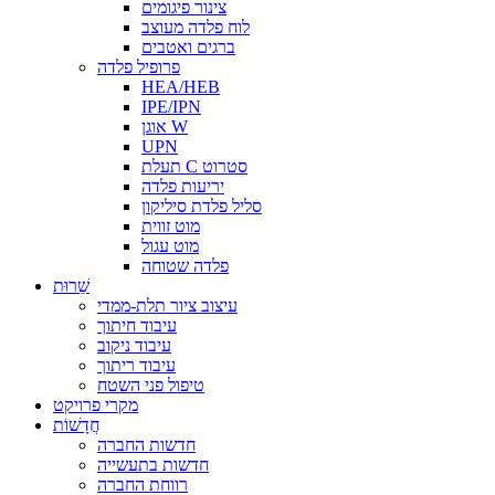
צינור פיגומים
לוח פלדה מעוצב
ברגים ואטבים
פרופיל פלדה
HEA/HEB
IPE/IPN
אוגן W
UPN
תעלת C סטרוט
יריעות פלדה
סליל פלדת סיליקון
מוט זווית
מוט עגול
פלדה שטוחה
שֵׁרוּת
עיצוב ציור תלת-ממדי
עיבוד חיתוך
עיבוד ניקוב
עיבוד ריתוך
טיפול פני השטח
מקרי פרויקט
חֲדָשׁוֹת
חדשות החברה
חדשות בתעשייה
רווחת החברה