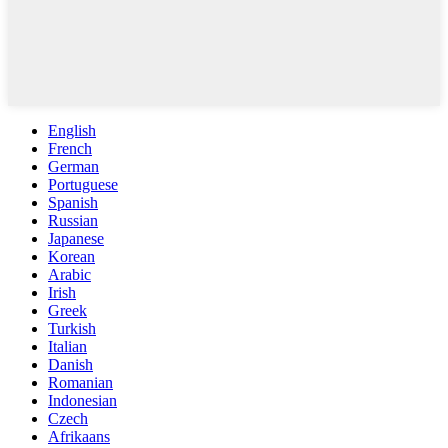
English
French
German
Portuguese
Spanish
Russian
Japanese
Korean
Arabic
Irish
Greek
Turkish
Italian
Danish
Romanian
Indonesian
Czech
Afrikaans