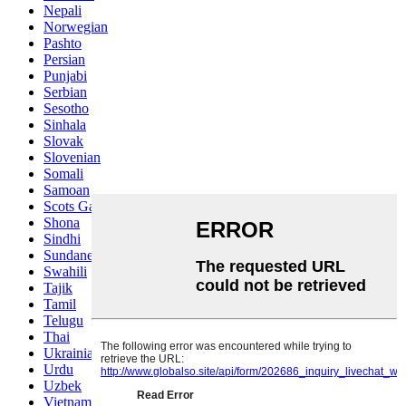
Nepali
Norwegian
Pashto
Persian
Punjabi
Serbian
Sesotho
Sinhala
Slovak
Slovenian
Somali
Samoan
Scots Gaelic
Shona
Sindhi
Sundanese
Swahili
Tajik
Tamil
Telugu
Thai
Ukrainian
Urdu
Uzbek
Vietnamese