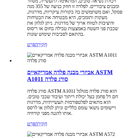
ויכולת נשיאה טובים, המתאימה לתעשייה, מסחר
ומבנים ציבוריים. לפלדה זו חוזק כניעה של 355 מגה
פסקל, ואם משתמשים בה בקורות עיקריות, מדרגות,
מעקות ותומכים, היא מבטיחה את הבטיחות
והיציבות לטווח ארוך של מדרגות. ניתן לגלוון את
שכבת פני השטח באמצעות טבילה בחום או ריסוס
בהתאם לסביבות שימוש שונות.
חֲקִירָה
פְּרָט
אביזרי מבנה פלדה אמריקאיים ASTM
A1011 סורג פלדה
סורג פלדה ASTM A1011 הוא סורג פלדה מגולגל
חם דל פחמן בעל יכולת ריתוך ועיבוד שבבי טובים.
הוא מתאים לפלטפורמות תעשייתיות, מדרגות
ויישומים נושאי עומס כלליים וניתן לגלוון או לרסס
אותו להגנה מפני קורוזיה.
חֲקִירָה
פְּרָט