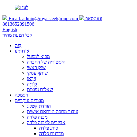
וואטסאפ:
admin@royalsteelgroup.com
Email:
8613652091506
English
קבל הצעת מחיר
בַּיִת
אודותינו
מבוא למפעל
היסטוריה של החברה
שוק ראשי
שותף עסקי
וִידֵאוֹ
גָלֶרֵיָה
שאלות נפוצות
הסמכה
מוצרים עיקריים
הורדת קטלוג
עיבוד מתכת ומותאם אישית
מבנה פלדה
אביזרים למבנה פלדה
סורג פלדה
מדרגות פלדה