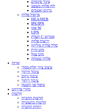
צינור פיגומים
לוח פלדה מעוצב
ברגים ואטבים
פרופיל פלדה
HEA/HEB
IPE/IPN
אוגן W
UPN
תעלת C סטרוט
יריעות פלדה
סליל פלדת סיליקון
מוט זווית
מוט עגול
פלדה שטוחה
שֵׁרוּת
עיצוב ציור תלת-ממדי
עיבוד חיתוך
עיבוד ניקוב
עיבוד ריתוך
טיפול פני השטח
מקרי פרויקט
חֲדָשׁוֹת
חדשות החברה
חדשות בתעשייה
רווחת החברה