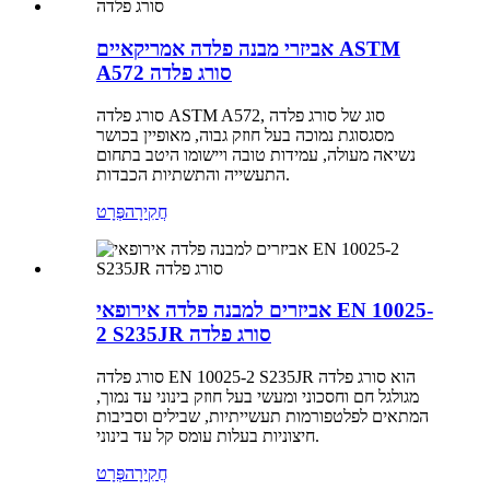
אביזרי מבנה פלדה אמריקאיים ASTM
A572 סורג פלדה
סורג פלדה ASTM A572, סוג של סורג פלדה
מסגסוגת נמוכה בעל חוזק גבוה, מאופיין בכושר
נשיאה מעולה, עמידות טובה ויישומו היטב בתחום
התעשייה והתשתיות הכבדות.
חֲקִירָה
פְּרָט
אביזרים למבנה פלדה אירופאי EN 10025-
2 S235JR סורג פלדה
סורג פלדה EN 10025-2 S235JR הוא סורג פלדה
מגולגל חם וחסכוני ומעשי בעל חוזק בינוני עד נמוך,
המתאים לפלטפורמות תעשייתיות, שבילים וסביבות
חיצוניות בעלות עומס קל עד בינוני.
חֲקִירָה
פְּרָט