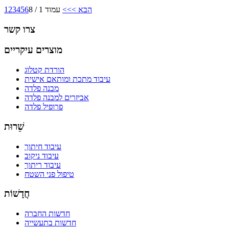
הבא >
>>
עמוד 1 / 8
6
5
4
3
2
1
צרו קשר
מוצרים עיקריים
הורדת קטלוג
עיבוד מתכת ומותאם אישית
מבנה פלדה
אביזרים למבנה פלדה
פרופיל פלדה
שֵׁרוּת
עיבוד חיתוך
עיבוד ניקוב
עיבוד ריתוך
טיפול פני השטח
חֲדָשׁוֹת
חדשות החברה
חדשות בתעשייה