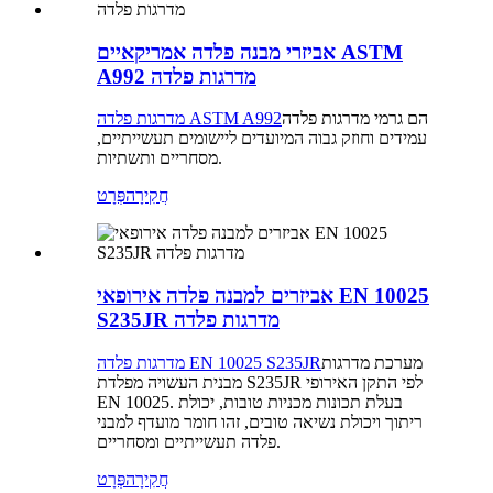
אביזרי מבנה פלדה אמריקאיים ASTM
A992 מדרגות פלדה
הם גרמי מדרגות פלדה
מדרגות פלדה ASTM A992
עמידים וחוזק גבוה המיועדים ליישומים תעשייתיים,
מסחריים ותשתיות.
חֲקִירָה
פְּרָט
אביזרים למבנה פלדה אירופאי EN 10025
S235JR מדרגות פלדה
מערכת מדרגות
מדרגות פלדה EN 10025 S235JR
מבנית העשויה מפלדת S235JR לפי התקן האירופי
EN 10025. בעלת תכונות מכניות טובות, יכולת
ריתוך ויכולת נשיאה טובים, זהו חומר מועדף למבני
פלדה תעשייתיים ומסחריים.
חֲקִירָה
פְּרָט