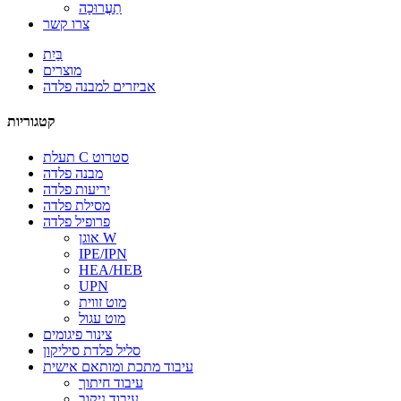
תַעֲרוּכָה
צרו קשר
בַּיִת
מוצרים
אביזרים למבנה פלדה
קטגוריות
תעלת C סטרוט
מבנה פלדה
יריעות פלדה
מסילת פלדה
פרופיל פלדה
אוגן W
IPE/IPN
HEA/HEB
UPN
מוט זווית
מוט עגול
צינור פיגומים
סליל פלדת סיליקון
עיבוד מתכת ומותאם אישית
עיבוד חיתוך
עיבוד ניקוב