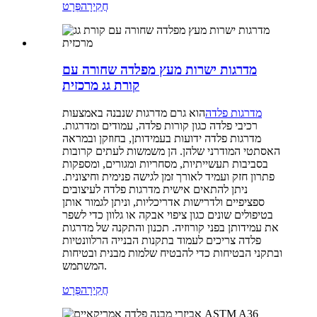
חֲקִירָה
פְּרָט
מדרגות ישרות מעץ מפלדה שחורה עם
קורת גג מרכזית
מדרגות פלדה
הוא גרם מדרגות שנבנה באמצעות
רכיבי פלדה כגון קורות פלדה, עמודים ומדרגות.
מדרגות פלדה ידועות בעמידותן, בחוזקן ובמראה
האסתטי המודרני שלהן. הן משמשות לעתים קרובות
בסביבות תעשייתיות, מסחריות ומגורים, ומספקות
פתרון חזק ועמיד לאורך זמן לגישה פנימית וחיצונית.
ניתן להתאים אישית מדרגות פלדה לעיצובים
ספציפיים ולדרישות אדריכליות, וניתן לגמור אותן
בטיפולים שונים כגון ציפוי אבקה או גלוון כדי לשפר
את עמידותן בפני קורוזיה. תכנון והתקנה של מדרגות
פלדה צריכים לעמוד בתקנות הבנייה הרלוונטיות
ובתקני הבטיחות כדי להבטיח שלמות מבנית ובטיחות
המשתמש.
חֲקִירָה
פְּרָט