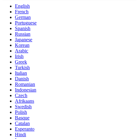
English
French
German
Portuguese
Spanish
Russian
Japanese
Korean
Arabic
Irish
Greek
Turkish
Italian
Danish
Romanian
Indonesian
Czech
Afrikaans
Swedish
Polish
Basque
Catalan
Esperanto
Hindi