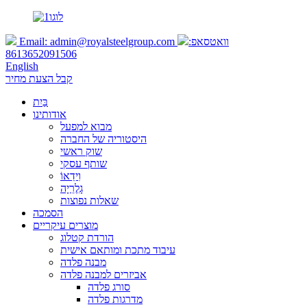
וואטסאפ:
admin@royalsteelgroup.com
Email:
8613652091506
English
קבל הצעת מחיר
בַּיִת
אודותינו
מבוא למפעל
היסטוריה של החברה
שוק ראשי
שותף עסקי
וִידֵאוֹ
גָלֶרֵיָה
שאלות נפוצות
הסמכה
מוצרים עיקריים
הורדת קטלוג
עיבוד מתכת ומותאם אישית
מבנה פלדה
אביזרים למבנה פלדה
סורג פלדה
מדרגות פלדה