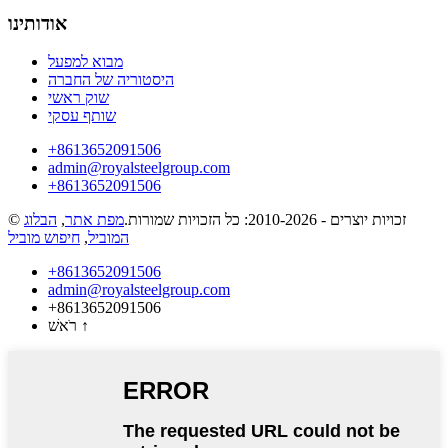
אודותינו
מבוא למפעל
היסטוריה של החברה
שוק ראשי
שותף עסקי
‎+8613652091506
admin@royalsteelgroup.com
‎+8613652091506
© זכויות יוצרים - 2010-2026: כל הזכויות שמורות.
מפת אתר
,
הבלוג
המוביל
,
חיפוש מוביל
‎+8613652091506
admin@royalsteelgroup.com
‎+8613652091506
↑
רֹאשׁ