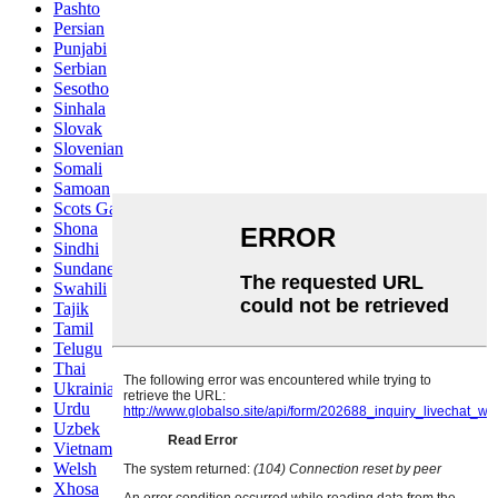
Pashto
Persian
Punjabi
Serbian
Sesotho
Sinhala
Slovak
Slovenian
Somali
Samoan
Scots Gaelic
Shona
Sindhi
Sundanese
Swahili
Tajik
Tamil
Telugu
Thai
Ukrainian
Urdu
Uzbek
Vietnamese
Welsh
Xhosa