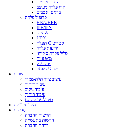
צינור פיגומים
לוח פלדה מעוצב
ברגים ואטבים
פרופיל פלדה
HEA/HEB
IPE/IPN
אוגן W
UPN
תעלת C סטרוט
יריעות פלדה
סליל פלדת סיליקון
מוט זווית
מוט עגול
פלדה שטוחה
שֵׁרוּת
עיצוב ציור תלת-ממדי
עיבוד חיתוך
עיבוד ניקוב
עיבוד ריתוך
טיפול פני השטח
מקרי פרויקט
חֲדָשׁוֹת
חדשות החברה
חדשות בתעשייה
רווחת החברה