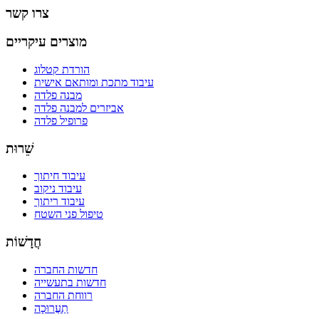
צרו קשר
מוצרים עיקריים
הורדת קטלוג
עיבוד מתכת ומותאם אישית
מבנה פלדה
אביזרים למבנה פלדה
פרופיל פלדה
שֵׁרוּת
עיבוד חיתוך
עיבוד ניקוב
עיבוד ריתוך
טיפול פני השטח
חֲדָשׁוֹת
חדשות החברה
חדשות בתעשייה
רווחת החברה
תַעֲרוּכָה