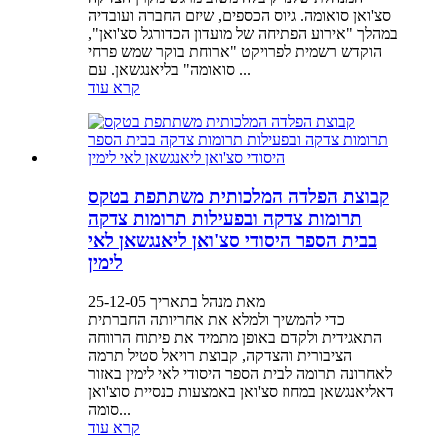
סצ'ואן סואומה. גיוס הכספים, שיזם החברה ועובדיה
במהלך "אירוע הפתיחה של מועדון הכדורגל סצ'ואן",
הוקדש רשמית לפרויקט "ארוחת בוקר שמש פרחי
סואומה" בליאנגשאן. עם ...
קרא עוד
קבוצת הפלדה המלכותית משתתפת בטקס
תרומות צדקה ובפעילות תרומות צדקה
בבית הספר היסודי סצ'ואן ליאנגשאן לאי
לימין
מאת מנהל בתאריך 25-12-05
כדי להמשיך ולמלא את אחריותה החברתית
התאגידית ולקדם באופן מתמיד את פיתוח הרווחה
הציבורית והצדקה, קבוצת רויאל סטיל תרמה
לאחרונה תרומה לבית הספר היסודי לאי לימין באזור
דאליאנגשאן במחוז סצ'ואן באמצעות כנסיית סוצ'ואן
סומה...
קרא עוד