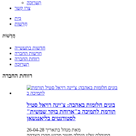
תַעֲרוּכָה
צרו קשר
בַּיִת
חֲדָשׁוֹת
חֲדָשׁוֹת
חדשות בתעשייה
חדשות החברה
רווחת החברה
תַעֲרוּכָה
רווחת החברה
בונים חלומות באהבה: צ'יינה רויאל סטיל
תורמת לתמיכה ב"ארוחת בוקר שמשית"
לסטודנטים בליאנגשאן
מאת מנהל בתאריך 26-04-28
המנהלת שלנו קיבלה משוב מרגש מקרן הצדקה