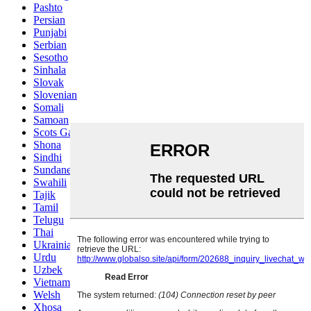
Pashto
Persian
Punjabi
Serbian
Sesotho
Sinhala
Slovak
Slovenian
Somali
Samoan
Scots Gaelic
Shona
Sindhi
Sundanese
Swahili
Tajik
Tamil
Telugu
Thai
Ukrainian
Urdu
Uzbek
Vietnamese
Welsh
Xhosa