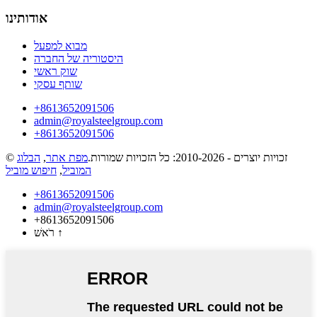
אודותינו
מבוא למפעל
היסטוריה של החברה
שוק ראשי
שותף עסקי
‎+8613652091506
admin@royalsteelgroup.com
‎+8613652091506
© זכויות יוצרים - 2010-2026: כל הזכויות שמורות.
מפת אתר
,
הבלוג
המוביל
,
חיפוש מוביל
‎+8613652091506
admin@royalsteelgroup.com
‎+8613652091506
↑
רֹאשׁ