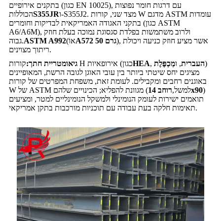
בתקנים אירופיים (כגון EN 10025), עם דרגות חומר נפוצות
ו-S355J2. מצד שני, קורות W מדגם ASTM עומדות
S355JR
הכוללות
בתקני האגודה האמריקאית לבדיקות וחומרים (כגון ASTM
A6/A6M), ולרוב משתמשות בפלדת סגסוגת נמוכה בעלת חוזק
), אשר מציע חוזק כניעה ויכולת
A572 גרם 50
(אוֹ
ASTM A992
גבוה.
ריתוך מצוינים.
)
העברית
, ו
מַכְפֶּלֶת
,
HEA
קורות H אירופאיות (כגון
גיאומטריית חתך:
מציגים יחס שיטתי ביותר בין עובי האוגן לגובה הרשת, המאופיינים
באוגנים רחבים ומקבילים. לעומת זאת, משפחת המפרטים של קורות
)
רוחב 14x90
W של ASTM מגוונת להפליא; הכינויים שלהם (למשל,
תואמים ישירות לעומק הנומינלי ולמשקל הנומינליים למטר, ומציעים
תאימות חלקה בעת עבודה עם תוכניות מורכבות בתקן אמריקאי.