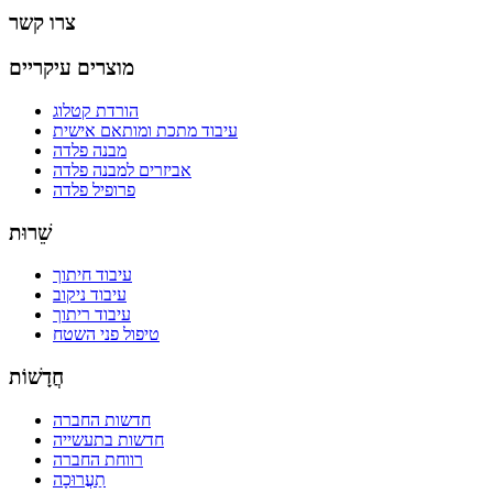
צרו קשר
מוצרים עיקריים
הורדת קטלוג
עיבוד מתכת ומותאם אישית
מבנה פלדה
אביזרים למבנה פלדה
פרופיל פלדה
שֵׁרוּת
עיבוד חיתוך
עיבוד ניקוב
עיבוד ריתוך
טיפול פני השטח
חֲדָשׁוֹת
חדשות החברה
חדשות בתעשייה
רווחת החברה
תַעֲרוּכָה