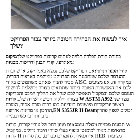
איך לעשות את הבחירה הטובה ביותר עבור הפרויקט
שלך?
בחירת קורת הפלדה תלויה לעתים קרובות בפרויקט שלך
מיקום
:
גיאוגרפי, קודי תכנון ודרישות מכניות
קודי תכנון הנדסי:
אם הפרויקט שלכם נמצא באמריקה, או שחברת
ההנדסה שלכם שמתכננת את הפרויקט ממוקמת בארצות הברית,
סביר להניח שאתם משתמשים בקודי AISC. במקרה זה, אנו מציעים
לכם את האפשרות הטובה ביותר שתתאים בצורה מושלמת לחישובי
העומס שלכם ובמקביל תאפשר לכם לנהל את תהליך המכס והבדיקות
מצד שני,
קורות W ASTM A992
בצורה חלקה: רכישה ישירה של...
כאשר יורוקודים מיושמים במדינות כמו דרום מזרח אסיה, המזרח
יכולים לספק פתרון
EN S355JR H-Beam
התיכון או מדינות אירופה,
טוב יותר ברכש ובבנייה.
תכונות מכניות ויכולת עומס:
עם מגוון רחב של עוביי קורות, קורות W
מתאימות מאוד למומנטי כיפוף בעלי טווחי חיבור גדולים. במקביל,
קורות H אירופאיות לחומרים כבדים, כגון סדרת HEB, מציעות