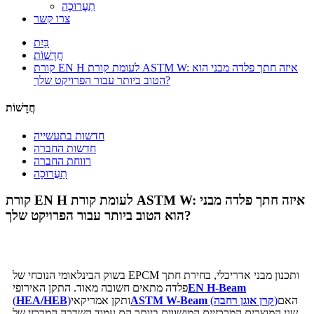
תַעֲרוּכָה
צרו קשר
בַּיִת
חֲדָשׁוֹת
קורת EN H לעומת קורת ASTM W: איזה חתך פלדה מבני הוא
הטוב ביותר עבור הפרויקט שלך?
חֲדָשׁוֹת
חדשות בתעשייה
חדשות החברה
רווחת החברה
תַעֲרוּכָה
קורת EN H לעומת קורת ASTM W: איזה חתך פלדה מבני
הוא הטוב ביותר עבור הפרויקט שלך?
בשוק הבינלאומי הנוכחי של EPCM ותכנון מבני אדריכלי, בחירת חתך
EN H-Beam
פלדה מתאים חשובה מאוד. התקן האירופי
האם
)
קרן אוגן רחבה
(
ASTM W-Beam
ותקן אמריקאי
)
HEA/HEB
(
שני המוצרים המרכזיים המושווים ביותר הם עמוד השדרה המרכזי של