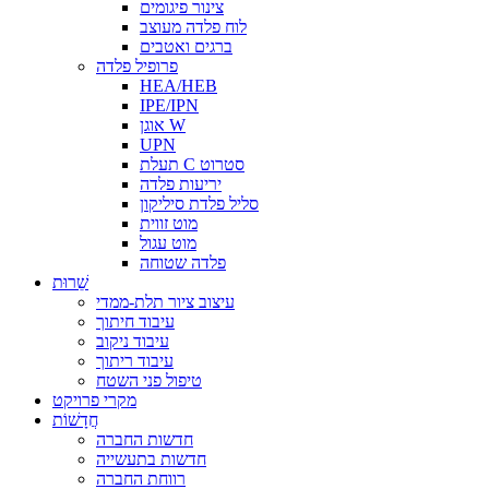
צינור פיגומים
לוח פלדה מעוצב
ברגים ואטבים
פרופיל פלדה
HEA/HEB
IPE/IPN
אוגן W
UPN
תעלת C סטרוט
יריעות פלדה
סליל פלדת סיליקון
מוט זווית
מוט עגול
פלדה שטוחה
שֵׁרוּת
עיצוב ציור תלת-ממדי
עיבוד חיתוך
עיבוד ניקוב
עיבוד ריתוך
טיפול פני השטח
מקרי פרויקט
חֲדָשׁוֹת
חדשות החברה
חדשות בתעשייה
רווחת החברה