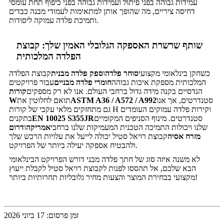
עמידות גבוהה בפני פיתול ועמידות גבוהה בפני כיפוף תחת עומסי
דחיסה ציריים, מה שהופך אותן למתאימות לעמודי מבנה כבדים
ותמיכת פלדה עמוקה ליסודות.
שותף שרשרת האספקה ​​הגלובלי האמין שלך: קבוצת
הפלדה המלכותית
כשחקן בינלאומי מקצועי
סוחר פלדה
ו
ספק פלדה מבנית
קבוצת הפלדה
המלכותית מספקת איכות גבוהה
חומרי פלדה מבניים
עבור פרויקטים
הנדסיים בקנה מידה גדול ברחבי העולם. אנו לא רק מספקים
קורות
סטנדרטים, אך אנו
ASTM A36 / A572 / A992
תואם לחלוטין את
W
גם מתחזקים מלאי עקבי של קורות H וקירות פלדה עמוקים העומדים
סטנדרטים. מינוף הסניפים המקומיים
EN 10025 S355JR
בתקנים
שלנו ויכולות התמיכה הטכנית המעמיקות שלנו ברחבי
אמריקה
ו
דרום
מזרח אסיה
קבוצת רויאל סטיל יכולה לייעל את עלויות הרכש שלך
ולהבטיח אספקה ​​יעילה ביותר של הפרויקט.
לא משנה איזה סוג של חתך פלדה מבני דורש הפרויקט הבינלאומי
הבא שלכם, אל תהססו לפנות לקבוצת רויאל סטיל לקבלת ייעוץ
מקצועי בבחירת המוצר והצעות מחיר גלובליות תחרותיות ביותר!
זמן פרסום: 17 ביוני 2026