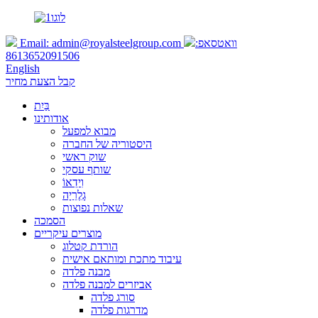
וואטסאפ:
admin@royalsteelgroup.com
Email:
8613652091506
English
קבל הצעת מחיר
בַּיִת
אודותינו
מבוא למפעל
היסטוריה של החברה
שוק ראשי
שותף עסקי
וִידֵאוֹ
גָלֶרֵיָה
שאלות נפוצות
הסמכה
מוצרים עיקריים
הורדת קטלוג
עיבוד מתכת ומותאם אישית
מבנה פלדה
אביזרים למבנה פלדה
סורג פלדה
מדרגות פלדה