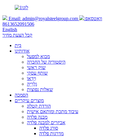
וואטסאפ:
admin@royalsteelgroup.com
Email:
8613652091506
English
קבל הצעת מחיר
בַּיִת
אודותינו
מבוא למפעל
היסטוריה של החברה
שוק ראשי
שותף עסקי
וִידֵאוֹ
גָלֶרֵיָה
שאלות נפוצות
הסמכה
מוצרים עיקריים
הורדת קטלוג
עיבוד מתכת ומותאם אישית
מבנה פלדה
אביזרים למבנה פלדה
סורג פלדה
מדרגות פלדה