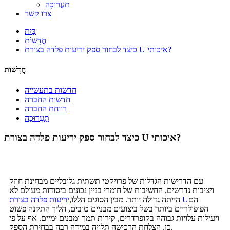
תַעֲרוּכָה
צרו קשר
בַּיִת
חֲדָשׁוֹת
כיצד לבחור ספק יריעות פלדה בצורת U איכותי?
חֲדָשׁוֹת
חדשות בתעשייה
חדשות החברה
רווחת החברה
תַעֲרוּכָה
כיצד לבחור ספק יריעות פלדה בצורת U איכותי?
עם הדרישות הגדלות של פרויקטי תשתית גלובליים מבחינת חוזק
ויציבות נדרשים, החשיבות של חומרי בניין נכונים ביסודות מעולם לא
הם
יריעות פלדה בצורת U
הייתה גדולה יותר. מבין הסוגים הללו,
הפופולריים ביותר בשל ביצועים מבניים טובים, הליך התקנה פשוט
ויעילות עלויות גבוהה בקופרדרים, קירות תמך ומבנים ימיים. אף על פי
כן, הצלחת הרכישה תלויה במידה רבה בבחירת הספק.