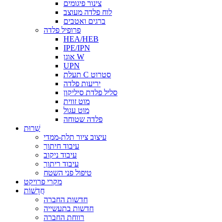
צינור פיגומים
לוח פלדה מעוצב
ברגים ואטבים
פרופיל פלדה
HEA/HEB
IPE/IPN
אוגן W
UPN
תעלת C סטרוט
יריעות פלדה
סליל פלדת סיליקון
מוט זווית
מוט עגול
פלדה שטוחה
שֵׁרוּת
עיצוב ציור תלת-ממדי
עיבוד חיתוך
עיבוד ניקוב
עיבוד ריתוך
טיפול פני השטח
מקרי פרויקט
חֲדָשׁוֹת
חדשות החברה
חדשות בתעשייה
רווחת החברה