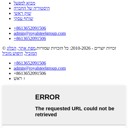
מבוא למפעל
היסטוריה של החברה
שוק ראשי
שותף עסקי
‎+8613652091506
admin@royalsteelgroup.com
‎+8613652091506
© זכויות יוצרים - 2010-2026: כל הזכויות שמורות.
מפת אתר
,
הבלוג
המוביל
,
חיפוש מוביל
‎+8613652091506
admin@royalsteelgroup.com
‎+8613652091506
↑
רֹאשׁ