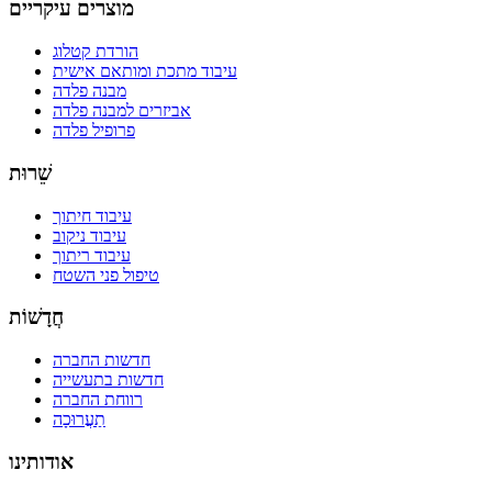
מוצרים עיקריים
הורדת קטלוג
עיבוד מתכת ומותאם אישית
מבנה פלדה
אביזרים למבנה פלדה
פרופיל פלדה
שֵׁרוּת
עיבוד חיתוך
עיבוד ניקוב
עיבוד ריתוך
טיפול פני השטח
חֲדָשׁוֹת
חדשות החברה
חדשות בתעשייה
רווחת החברה
תַעֲרוּכָה
אודותינו