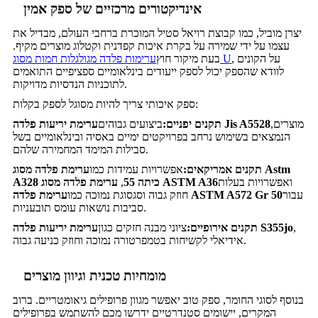
אינדיקטורים מרכזיים של ספק אמין
יצרן מוביל, כמו קבוצת רויאל סטיל המוכרת ברחבי העולם, מבדיל את
עצמו על ידי שמירה על בקרת איכות קפדנית וקטלוג מוצרים מקיף.
, על הקונים
ערימות פלדה מגולגלות חמות מסוג U
בעת מיקור חוץ
לוודא שהספק יכול לספק ייעודים בינלאומיים ספציפיים התואמים
לתוכניות הנדסיות מדויקות.
ספק איכותי צריך להיות מסוגל לספק בקלות:
מוצרים,
ערימת יריעות פלדה Jis A5528
תקנים יפניים:
ביצועים גבוהים
הנמצאים בשימוש נרחב בפרויקטים ימיים באסיה ובינלאומיים בשל
סבילות המימד המחמירה שלהם.
תקנים אמריקאים:
אפשרויות עמידות כמו
ערימת פלדה מסוג Astm
ואפשרויות בעלות
ערימת פלדה מסוג ASTM A36
A328 כיתה 55
,
עבור
ערימת פלדה ASTM A572 Gr 50
חוזק גבוה וסגסוגת נמוכה כמו
סביבות נושאות עומס תובעניות.
,
ערימת יריעות פלדה S355jo
תקנים אירופיים:
ציוני מבנה חזקים כגון
אידיאלי לקשיחות בטמפרטורה נמוכה וחוזק כניעה גבוה.
מומחיות טכנית וגיוון מוצרים
בנוסף לסוגי החומר, ספק טוב יאפשר מגוון פרופילים גיאומטריים. ברוב
המקרים, יישומים סטנדרטיים ידרשו מכם להשתמש בפרופילים