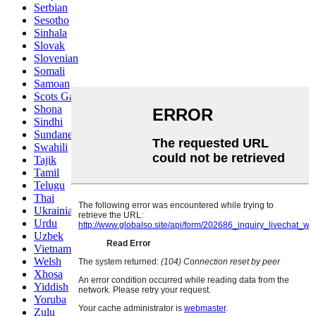
Serbian
Sesotho
Sinhala
Slovak
Slovenian
Somali
Samoan
Scots Gaelic
Shona
Sindhi
Sundanese
Swahili
Tajik
Tamil
Telugu
Thai
Ukrainian
Urdu
Uzbek
Vietnamese
Welsh
Xhosa
Yiddish
Yoruba
Zulu