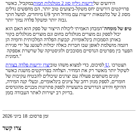
הידועים של
יריעות גיליון סוג 2 מגולגלות חמות
במקביל, כאשר
פרויקטים דורשים יחס משקל-ביצועים טוב יותר, הם מחפשים גדלים
מיוחדים, למשל חתך U9 מסוג 2 של כלונסאות יריעות עם מודול חתך
גבוה יותר ומשקל פלדה נמוך יותר.
טיפ של מומחה
"המבחן האמיתי ליכולת הייצור של ספק הוא האם הוא
יכול לספק גם מוצרים מגולגלים בחום וגם מוצרים מגולגלים בקור
באותן הסמכות בינלאומיות. קבוצת הפלדה המלכותית ודומיה הן
דוגמה מושלמת לאופן שבו חברות כאלה יכולות לשגשג על ידי סגירת
הפער בין מפרטים הנדסיים מסובכים ולוגיסטיקה של שרשרת אספקה ​​
המונית."
, תצטרכו
יצרן יריעות פלדה בצורת U
לסיכום, כדי למצוא משהו טוב
לשקול יותר מאשר רק את המחיר. הצלחה בפרויקטים מושגת כאשר
קונים משתפים פעולה עם יצרנים שיכולים להבטיח עקיבות של
חומרים, לספק מגוון רחב של ציונים בינלאומיים, ובעלי קנה המידה,
ההיקף והידע הנדרשים בתעשייה לספק פתרונות מבניים מהונדסים
בדיוק רב ישירות לאתר העבודה בזמן.
זמן פרסום: 18 ביוני 2026
צרו קשר